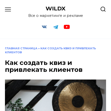
Перейти
WILDX
к
содержанию
Все о маркетинге и рекламе
ГЛАВНАЯ СТРАНИЦА
»
КАК СОЗДАТЬ КВИЗ И ПРИВЛЕКАТЬ
КЛИЕНТОВ
Как создать квиз и
привлекать клиентов