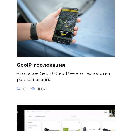
GeoIP-геолокация
Что такое GeoIP?GeoIP — это технология
распознавания
0
11.6к.