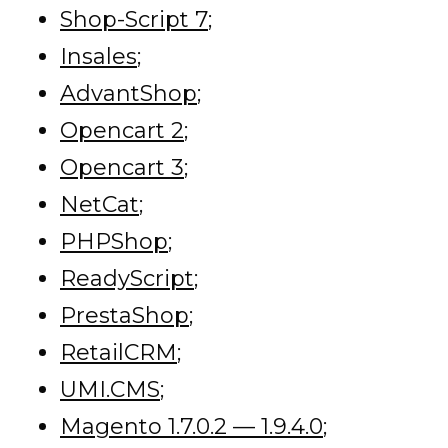
Shop-Script 7
;
Insales
;
AdvantShop
;
Opencart 2
;
Opencart 3
;
NetCat
;
PHPShop
;
ReadyScript
;
PrestaShop
;
RetailCRM
;
UMI.CMS
;
Magento 1.7.0.2 — 1.9.4.0
;