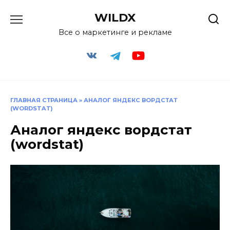
Перейти
WILDX
к
содержанию
Все о маркетинге и рекламе
ГЛАВНАЯ СТРАНИЦА
»
АНАЛОГ ЯНДЕКС ВОРДСТАТ
(WORDSTAT)
Аналог яндекс вордстат
(wordstat)