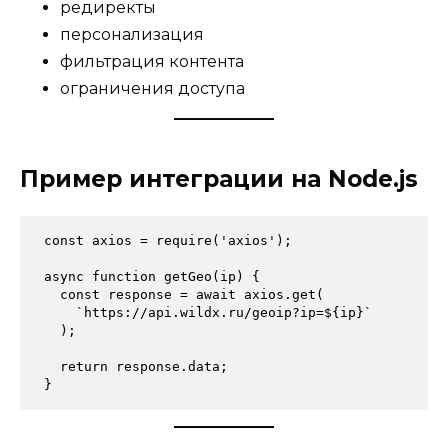
редиректы
персонализация
фильтрация контента
ограничения доступа
Пример интеграции на Node.js
const axios = require('axios');
async function getGeo(ip) {
  const response = await axios.get(
    `https://api.wildx.ru/geoip?ip=${ip}`
  );
  return response.data;
}