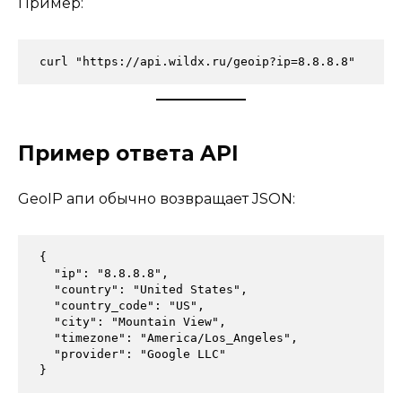
Пример:
curl "https://api.wildx.ru/geoip?ip=8.8.8.8"
Пример ответа API
GeoIP апи обычно возвращает JSON:
{
  "ip": "8.8.8.8",
  "country": "United States",
  "country_code": "US",
  "city": "Mountain View",
  "timezone": "America/Los_Angeles",
  "provider": "Google LLC"
}