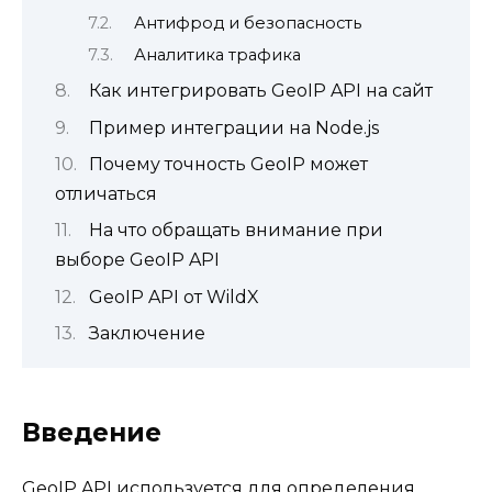
Антифрод и безопасность
Аналитика трафика
Как интегрировать GeoIP API на сайт
Пример интеграции на Node.js
Почему точность GeoIP может
отличаться
На что обращать внимание при
выборе GeoIP API
GeoIP API от WildX
Заключение
Введение
GeoIP API используется для определения